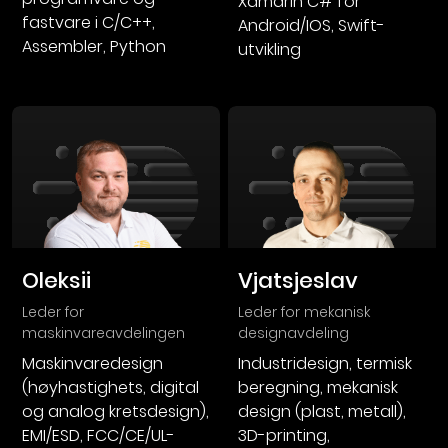
Xamarin C# for
fastvare i C/C++,
Android/IOS, Swift-
Assembler, Python
utvikling
Oleksii
Vjatsjeslav
leder for
leder for mekanisk
maskinvareavdelingen
designavdeling
Maskinvaredesign
Industridesign, termisk
(høyhastighets, digital
beregning, mekanisk
og analog kretsdesign),
design (plast, metall),
EMI/ESD, FCC/CE/UL-
3D-printing,