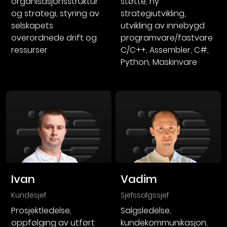
organisasjonsstruktur
støtte, ny
og strategi, styring av
strategiutvikling,
selskapets
utvikling av innebygd
overordnede drift og
programvare/fastvare
ressurser
C/C++, Assembler, C#,
Python, Maskinvare
Ivan
Vadim
kundesjef
sjefssalgssjef
Prosjektledelse,
Salgsledelse,
oppfølging av utført
kundekommunikasjon,