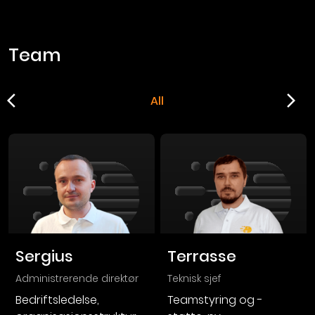
team
arrow_back_ios
arrow_forward_ios
All
Sergius
Terrasse
administrerende direktør
teknisk sjef
Bedriftsledelse,
Teamstyring og -