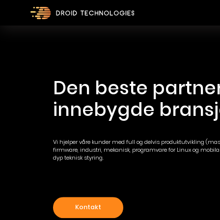
Den beste partner
Vi hjelper våre kunder med full og delvis produktutvikling (mas
firmware, industri, mekanisk, programvare for Linux og mobil
dyp teknisk styring.
Kontakt