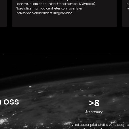
kommunikasjonspunkter (for eksempel SDR-radio).
h
Spesialisering i radioenheter som overfører
l
lyd/sensorverdier/innstillinger/video
m oss
>
8
Års erfaring
Vi fokuserer på å utvikle vår eksperti