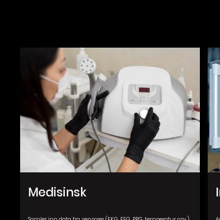
Medisinsk
Samler inn data fra sensorer (EKG, EEG, PPG, temperatur osv.),
A