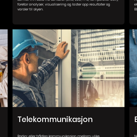
foretar analyser, visualisering og laster opp resultater og
e
varsler til skyen.
B
Telekommunikasjon
Radio- eller trådløs kommunikasjon mellom ulike
N