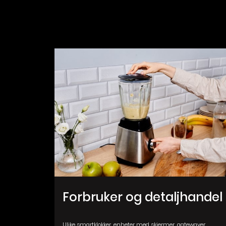
Forbruker og detaljhandel
Ulike smartklokker, enheter med skjermer, gatewayer,