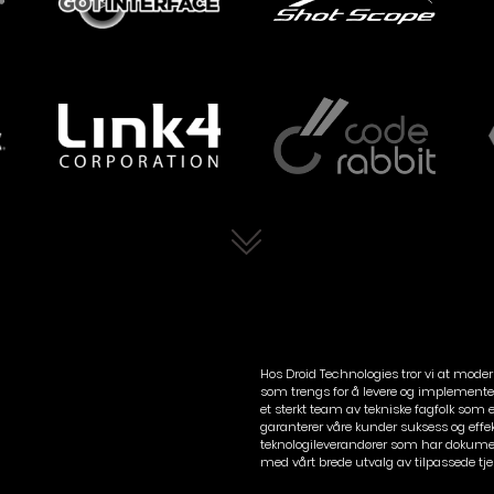
Hos Droid Technologies tror vi at moder
som trengs for å levere og implementere
et sterkt team av tekniske fagfolk som e
garanterer våre kunder suksess og eff
teknologileverandører som har dokument
med vårt brede utvalg av tilpassede tje