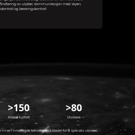
åndtering av ulykker, kommunikasjon med skyen,
yskontroll og berøringskontroll
>
150
>
80
Arbeid fullført
Utviklere
se innen innebygde teknologier, i stedet for å spre oss utover