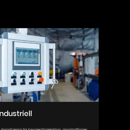
Industriell
utomatisering for høyspentlinjekobling, signalmålinger,