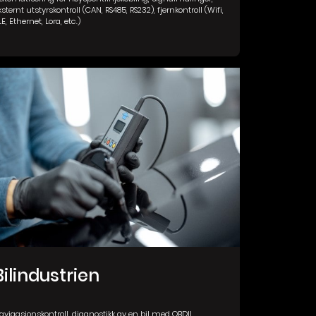
ksternt utstyrskontroll (CAN, RS485, RS232), fjernkontroll (Wifi,
LE, Ethernet, Lora, etc.)
Bilindustrien
avigasjonskontroll, diagnostikk av en bil med OBDII,