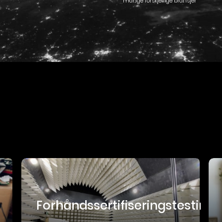
mange forskjellige bransjer
Forhåndssertifiseringstesting