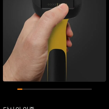
https://www.linkedin.com/company/droid-
technologies/ #embedded #analogelectronics
#hardwaredesign #customhardwaredesign
#pcbdesign #firmware #hardwaredesign #iot
#altiumdesigner #altiumdesigner