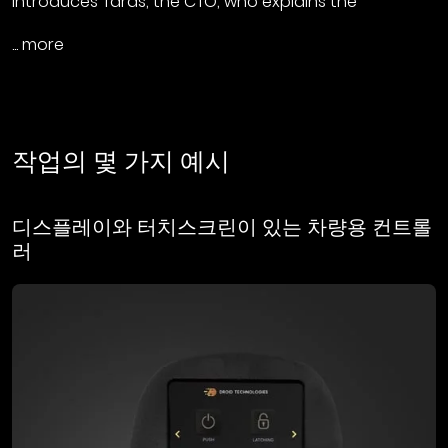
introduces Taras, the CTO, who explains the
company's approach, including planning,
... more
documentation, and addressing common issues
in development. The video will highlight their
ISO9001 certification, range of services (including
Firmware, Software, Hardware, Mechanical, UX/UI
design, and Mobile Applications), and emphasize
작업의 몇 가지 예시
the importance of team communication and
planning. It also covers the electronic product
design process, requirements gathering, team
디스플레이와 터치스크린이 있는 차량용 컨트롤
selection, development process, testing, release,
러
and post-launch support. The video aims to
showcase the company's expertise and process
transparency. *More about us:* Droid
Technologies - https://droid-technologies.com
Clutch - https://clutch.co/profile/droid-
technologies#reviews GoodFirms -
https://www.goodfirms.co/company/droid-
technologies-llc Follow us on LinkedIn -