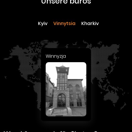
unsere büros
Kyiv
Vinnytsia
Kharkiv
Winnyzja